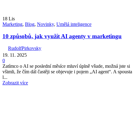
18
Lis
Marketing
,
Blog
,
Novinky
,
Umělá inteligence
10 způsobů, jak využít AI agenty v marketingu
RudolfPirkovsky
19. 11. 2025
0
Zatímco o AI se poslední měsíce mluví úplně všude, možná jste si
všimli, že čím dál častěji se objevuje i pojem „AI agent“. A spousta
l...
Zobrazit více