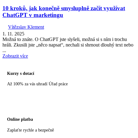
10 kroků, jak konečně smysluplně začít využívat
ChatGPT v marketingu
Vítězslav Klement
1. 11. 2025
Možná to znáte. O ChatGPT jste slyšeli, možná si s ním i trochu
hráli. Zkusili jste „něco napsat“, nechali si shrnout dlouhý text nebo
...
Zobrazit více
Kurzy s dotací
Až 100% za vás uhradí Úřad práce
Online platba
Zaplaťte rychle a bezpečně