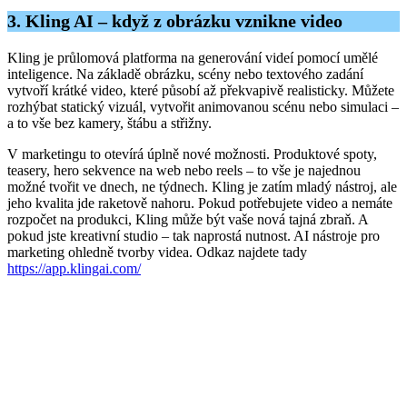
3. Kling AI – když z obrázku vznikne video
Kling je průlomová platforma na generování videí pomocí umělé
inteligence. Na základě obrázku, scény nebo textového zadání
vytvoří krátké video, které působí až překvapivě realisticky. Můžete
rozhýbat statický vizuál, vytvořit animovanou scénu nebo simulaci –
a to vše bez kamery, štábu a střižny.
V marketingu to otevírá úplně nové možnosti. Produktové spoty,
teasery, hero sekvence na web nebo reels – to vše je najednou
možné tvořit ve dnech, ne týdnech. Kling je zatím mladý nástroj, ale
jeho kvalita jde raketově nahoru. Pokud potřebujete video a nemáte
rozpočet na produkci, Kling může být vaše nová tajná zbraň. A
pokud jste kreativní studio – tak naprostá nutnost. AI nástroje pro
marketing ohledně tvorby videa. Odkaz najdete tady
https://app.klingai.com/