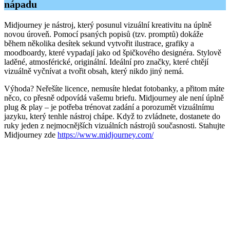
nápadu
Midjourney je nástroj, který posunul vizuální kreativitu na úplně
novou úroveň. Pomocí psaných popisů (tzv. promptů) dokáže
během několika desítek sekund vytvořit ilustrace, grafiky a
moodboardy, které vypadají jako od špičkového designéra. Stylově
laděné, atmosférické, originální. Ideální pro značky, které chtějí
vizuálně vyčnívat a tvořit obsah, který nikdo jiný nemá.
Výhoda? Neřešíte licence, nemusíte hledat fotobanky, a přitom máte
něco, co přesně odpovídá vašemu briefu. Midjourney ale není úplně
plug & play – je potřeba trénovat zadání a porozumět vizuálnímu
jazyku, který tenhle nástroj chápe. Když to zvládnete, dostanete do
ruky jeden z nejmocnějších vizuálních nástrojů současnosti. Stahujte
Midjourney zde
https://www.midjourney.com/