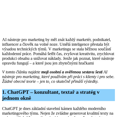
AI nástroje pro marketing by měl znát každý marketér, podnikatel,
influencer a člověk na volné noze. Umělá inteligence přestala být
výsadou technických týmů. V marketingu se stala běžnou součástí
každodenní práce. Pomáhá šetřit čas, zvyšovat kreativitu, zrychlovat
produkci obsahu a snižovat náklady. Jenže jak poznat, které nástroje
opravdu fungují – a které jsou jen zbytečnými hračkami
V tomto článku najdete
moji osobní a ověřenou sestavu šesti
AI
nástroje pro marketing, které používám při práci s klienty i pro sebe.
Žádné obecné teorie – jen to, co skutečně přináší výsledky.
1. ChatGPT – konzultant, textař a stratég v
jednom okně
ChatGPT je dnes základní stavební kámen každého moderního
marketingového týmu. Nejen že zvládne generovat kvalitní texty na