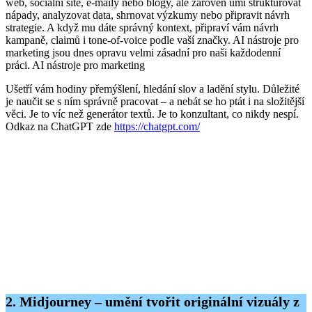
web, sociální sítě, e-maily nebo blogy, ale zároveň umí strukturovat
nápady, analyzovat data, shrnovat výzkumy nebo připravit návrh
strategie. A když mu dáte správný kontext, připraví vám návrh
kampaně, claimů i tone-of-voice podle vaší značky. AI nástroje pro
marketing jsou dnes opravu velmi zásadní pro naši každodenní
práci. AI nástroje pro marketing
Ušetří vám hodiny přemýšlení, hledání slov a ladění stylu. Důležité
je naučit se s ním správně pracovat – a nebát se ho ptát i na složitější
věci. Je to víc než generátor textů. Je to konzultant, co nikdy nespí.
Odkaz na ChatGPT zde
https://chatgpt.com/
2. Midjourney – umění tvořit originální vizuály z