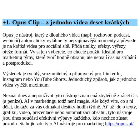
+1. Opus Clip – z jednoho videa deset krátkých
Opus je nástroj, který z dlouhého videa (např. rozhovor, podcast,
webinář) automaticky vytáhne ty nejzajímavější momenty a převede
je na krátká videa pro sociální sítě. Přidá titulky, efekty, výřezy,
ořeže formát. Vy si jen vyberete, co chcete použít. Ideální pro
marketing týmy, které tvoří hodně obsahu, ale nemají čas na stříhání
a postprodukci.
Výsledek je rychlý, srozumitelný a připravený pro LinkedIn,
Instagram nebo YouTube Shorts. Jednoduchý způsob, jak z jednoho
videa vytěžit maximum.
Neznat dnes a nepoužívat tyto nástroje znamená zbytečně ztrácet čas
(a peníze). AI v marketingu totiž není magie. Ale když víte, co s ní
dělat, dokáže za vás odmakat desítky hodin týdně. Ať už jde o texty,
grafiku, video, prezentace nebo automatizaci obsahu, tyto nástroje
jsou dnes součástí efektivní výbavy každého, kdo nechce zůstat
pozadu. Stahujte zde tyto AI nástroje pro marketing
https://opus.ai/