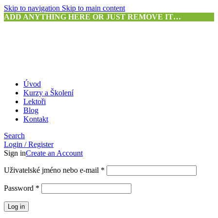
Skip to navigation
Skip to main content
ADD ANYTHING HERE OR JUST REMOVE IT…
Úvod
Kurzy a Školení
Lektoři
Blog
Kontakt
Search
Login / Register
Sign in
Create an Account
Povinné
Uživatelské jméno nebo e-mail
*
Povinné
Password
*
Log in