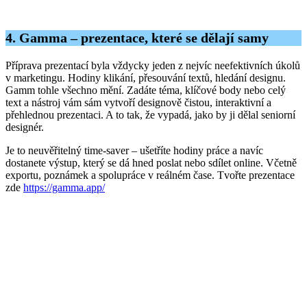
4. Gamma – prezentace, které se dělají samy
Příprava prezentací byla vždycky jeden z nejvíc neefektivních úkolů
v marketingu. Hodiny klikání, přesouvání textů, hledání designu.
Gamm tohle všechno mění. Zadáte téma, klíčové body nebo celý
text a nástroj vám sám vytvoří designově čistou, interaktivní a
přehlednou prezentaci. A to tak, že vypadá, jako by ji dělal seniorní
designér.
Je to neuvěřitelný time-saver – ušetříte hodiny práce a navíc
dostanete výstup, který se dá hned poslat nebo sdílet online. Včetně
exportu, poznámek a spolupráce v reálném čase. Tvořte prezentace
zde
https://gamma.app/