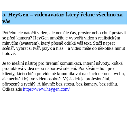
5. HeyGen – videoavatar, který řekne všechno za
vás
Potřebujete natočit video, ale nemáte čas, prostor nebo chuť postavit
se před kameru? HeyGen umožňuje vytvořit video s realistickým
mluvčím (avatarem), který přesně odříká váš text. Stačí napsat
scénář, vybrat si tvář, jazyk a hlas – a video máte do několika minut
hotové.
Je to ideální nástroj pro firemní komunikaci, interní návody, krátká
produktová videa nebo náborová sdělení. Používáme ho i pro
klienty, kteří chtějí pravidelně komunikovat na sítích nebo na webu,
ale nechtějí být ve videu osobně. Výsledek je profesionální,
přirozený a rychlý. A hlavně: bez stresu, bez kamery, bez střihu.
Odkaz zde
https://www.heygen.com/