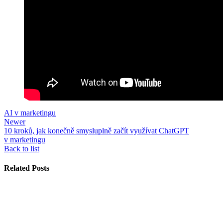
AI v marketingu
Newer
10 kroků, jak konečně smysluplně začít využívat ChatGPT
v marketingu
Back to list
Related Posts